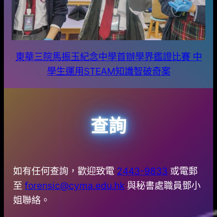
東華三院馬振玉紀念中學首辦學界鑑證比賽 中
學生運用STEAM知識智破奇案
查詢
如有任何查詢，歡迎致電
2443-9833
或電郵
至
forensic@cyma.edu.hk
與秘書處職員鄧小
姐聯絡。