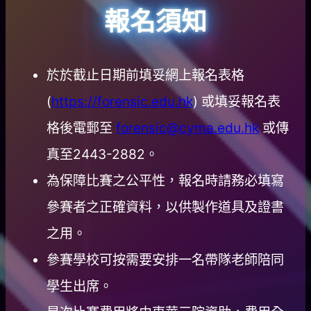
報名須知
於於截止日期前填妥網上報名表格
(
https://forensic.edu.hk
) 或填妥報名表
格後電郵至
forensic@cyma.edu.hk
或傳
真至2443-2882。
為保障比賽之公平性，報名時請務必填寫
參賽者之正確資料，以供製作道具及證書
之用。
參賽學校可按需要安排一名帶隊老師陪同
學生出席。